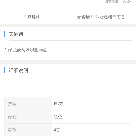
浏览次数：
896
次
产品规格：
发货地:
江苏省扬州宝应县
关键词
伸缩式吹灰器膨胀电缆
详细说明
护套
PU等
颜色
黑色
芯数
4芯