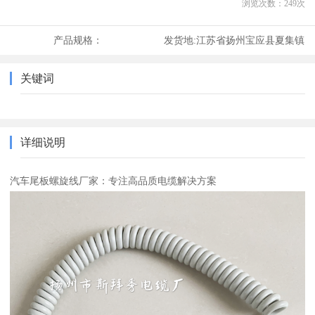
浏览次数：
249
次
产品规格：
发货地:
江苏省扬州宝应县夏集镇
关键词
详细说明
汽车尾板螺旋线厂家：专注高品质电缆解决方案