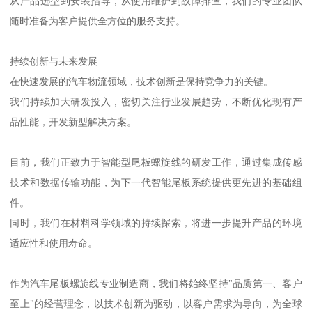
从产品选型到安装指导，从使用维护到故障排查，我们的专业团队
随时准备为客户提供全方位的服务支持。
持续创新与未来发展
在快速发展的汽车物流领域，技术创新是保持竞争力的关键。
我们持续加大研发投入，密切关注行业发展趋势，不断优化现有产
品性能，开发新型解决方案。
目前，我们正致力于智能型尾板螺旋线的研发工作，通过集成传感
技术和数据传输功能，为下一代智能尾板系统提供更先进的基础组
件。
同时，我们在材料科学领域的持续探索，将进一步提升产品的环境
适应性和使用寿命。
作为汽车尾板螺旋线专业制造商，我们将始终坚持"品质第一、客户
至上"的经营理念，以技术创新为驱动，以客户需求为导向，为全球