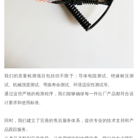
我们的质量检测项目包括但不限于：导体电阻测试、绝缘耐压测
试、机械强度测试、弯曲寿命测试、环境适应性测试等。
通过这些严格的检测程序，我们能够确保每一件出厂产品都符合设
计要求和使用标准。
同时，我们建立了完善的售后服务体系，提供专业的技术支持和产
品跟踪服务。