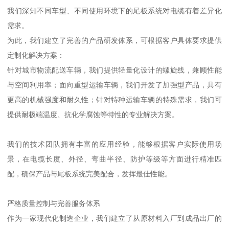
我们深知不同车型、不同使用环境下的尾板系统对电缆有着差异化
需求。
为此，我们建立了完善的产品研发体系，可根据客户具体要求提供
定制化解决方案：
针对城市物流配送车辆，我们提供轻量化设计的螺旋线，兼顾性能
与空间利用率；面向重型运输车辆，我们开发了加强型产品，具有
更高的机械强度和耐久性；针对特种运输车辆的特殊需求，我们可
提供耐极端温度、抗化学腐蚀等特性的专业解决方案。
我们的技术团队拥有丰富的应用经验，能够根据客户实际使用场
景，在电缆长度、外径、弯曲半径、防护等级等方面进行精准匹
配，确保产品与尾板系统完美配合，发挥最佳性能。
严格质量控制与完善服务体系
作为一家现代化制造企业，我们建立了从原材料入厂到成品出厂的