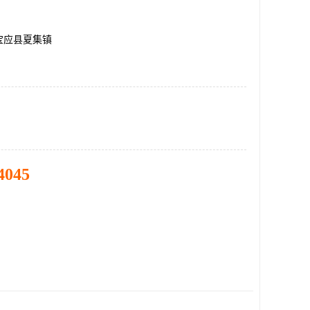
宝应县夏集镇
4045