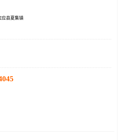
宝应县夏集镇
4045