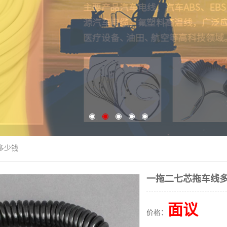
多少钱
一拖二七芯拖车线
面议
价格：