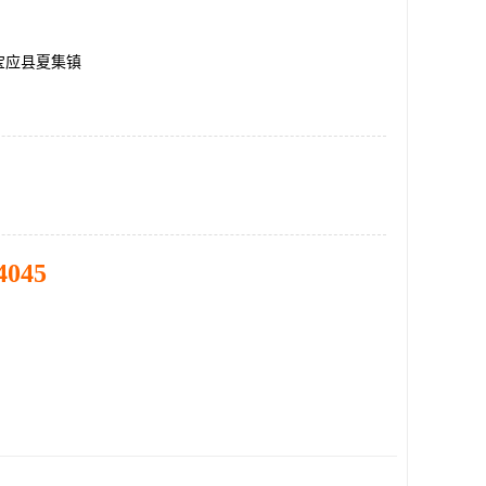
宝应县夏集镇
4045