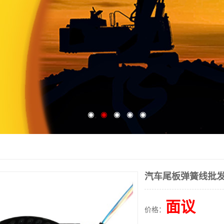
汽车尾板弹簧线批
面议
价格：