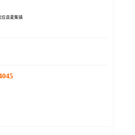
宝应县夏集镇
4045