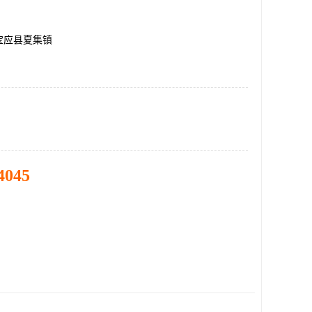
宝应县夏集镇
4045