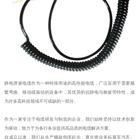
静电弹簧电缆作为一种特殊用途的高性能电缆，广泛应用于需要频
繁弯曲、移动或振动的设备中，其优异的抗静电与耐疲劳特性，成
为许多高科技领域不可或缺的一部分。
作为一家专注于电缆研发与制造的企业，我们始终坚持以技术创新
为驱动，致力于为各行各业提供高品质的电缆解决方案。
自成立以来，我们从生产螺旋电缆起步，逐步将业务拓展至汽车、