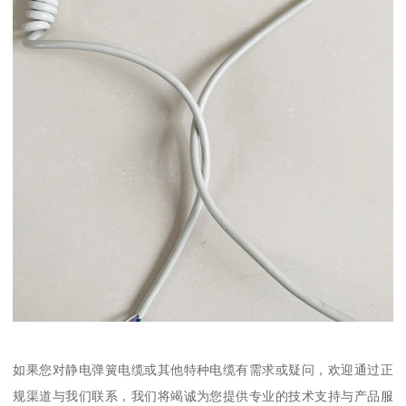
如果您对静电弹簧电缆或其他特种电缆有需求或疑问，欢迎通过正
规渠道与我们联系，我们将竭诚为您提供专业的技术支持与产品服