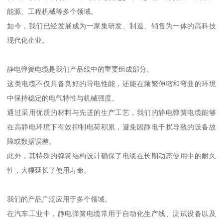
能源、工程机械等多个领域。
如今，我们已经发展成为一家集研发、制造、销售为一体的高科技
现代化企业。
静电弹簧电缆是我们产品线中的重要组成部分。
这类电缆不仅具备良好的导电性能，还能在频繁伸缩和弯曲的环境
中保持稳定的电气特性与机械强度。
通过采用优质的材料与先进的生产工艺，我们的静电弹簧电缆能够
在高静电环境下有效抑制电荷积累，避免因静电干扰导致的设备故
障或数据误差。
此外，其特殊的弹簧结构设计确保了电缆在长期动态使用中的耐久
性，大幅延长了使用寿命。
我们的产品广泛应用于多个领域。
在汽车工业中，静电弹簧电缆常用于自动化生产线、测试设备以及