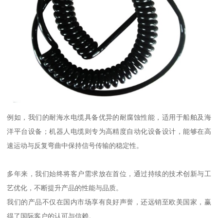
例如，我们的耐海水电缆具备优异的耐腐蚀性能，适用于船舶及海
洋平台设备；机器人电缆则专为高精度自动化设备设计，能够在高
速运动与反复弯曲中保持信号传输的稳定性。
多年来，我们始终将客户需求放在首位，通过持续的技术创新与工
艺优化，不断提升产品的性能与品质。
我们的产品不仅在国内市场享有良好声誉，还远销至欧美国家，赢
得了国际客户的认可与信赖。