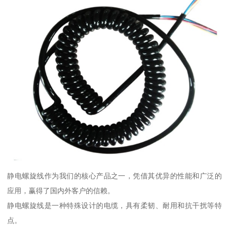
静电螺旋线作为我们的核心产品之一，凭借其优异的性能和广泛的
应用，赢得了国内外客户的信赖。
静电螺旋线是一种特殊设计的电缆，具有柔韧、耐用和抗干扰等特
点。