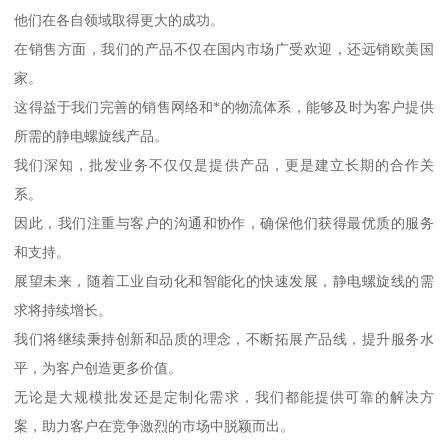
他们在各自领域取得更大的成功。
在销售方面，我们的产品不仅在国内市场广受欢迎，还远销欧美国
家。
这得益于我们完善的销售网络和*的物流体系，能够及时为客户提供
所需的静电螺旋线产品。
我们深知，批发业务不仅仅是提供产品，更是建立长期的合作关
系。
因此，我们注重与客户的沟通和协作，确保他们获得最优质的服务
和支持。
展望未来，随着工业自动化和智能化的快速发展，静电螺旋线的需
求将持续增长。
我们将继续秉持创新和品质的理念，不断拓展产品线，提升服务水
平，为客户创造更多价值。
无论是大规模批发还是定制化需求，我们都能提供可靠的解决方
案，助力客户在竞争激烈的市场中脱颖而出。