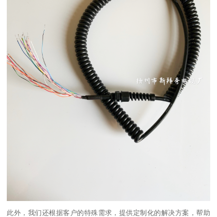
此外，我们还根据客户的特殊需求，提供定制化的解决方案，帮助