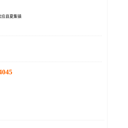
宝应县夏集镇
4045