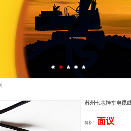
线
苏州七芯挂车电缆
面议
价格：