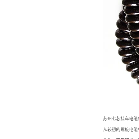
苏州七芯挂车电缆
从较初的螺旋电缆