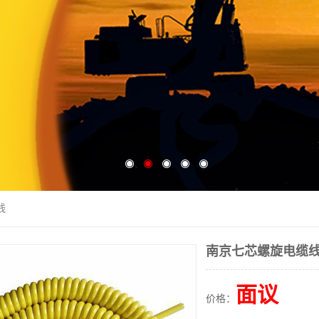
线
南京七芯螺旋电缆
面议
价格：