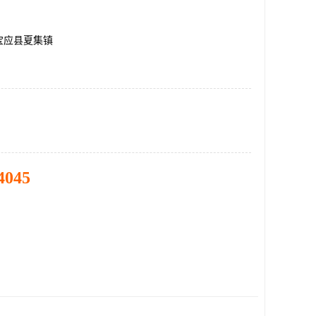
宝应县夏集镇
4045