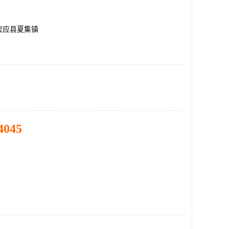
宝应县夏集镇
4045