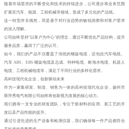
随着市场需求的不断变化和技术的持续进步，公司逐步将业务范围
扩展至汽车、能源、工程机械等领域，形成了多元化的产品线。
这一转型并非偶然，而是基于对行业趋势的敏锐洞察和对客户需求
的深入理解。
公司始终坚持“以客户为中心”的理念，通过不断优化产品结构，提升
服务品质，赢得了广泛的认可。
如今，我们的产品不仅覆盖了传统的螺旋电缆，还包括汽车电线、
汽车 ABS、EBS 螺旋电缆及总成、特种电缆、耐海水电缆、机器人
电缆、工程机械电缆等，满足了不同行业的多样化需求。
高科技现代化企业，创新驱动未来
作为一家集研发、制造、销售为一体的高科技现代化企业，扬州市
斯拜秀电气有限公司始终将创新视为发展的核心动力。
我们拥有一支专业的研发团队，专注于新材料的应用、新工艺的开
发以及产品性能的提升。
通过引进先进的生产设备和检测仪器，我们确保每一件产品都符合