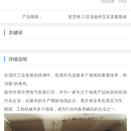
浏览次数：
336
次
产品规格：
发货地:
江苏省扬州宝应县夏集镇
关键词
详细说明
在现代工业发展的浪潮中，电缆作为连接各个领域的重要纽带，扮
演着*的角色。
扬州市斯拜秀电气有限公司，作为一家专注于电缆产品的高科技现
代化企业，从最初的生产螺旋电缆起步，逐步将业务拓展至汽车、
能源、工程机械等多个领域，成为行业内备受瞩目的企业之一。