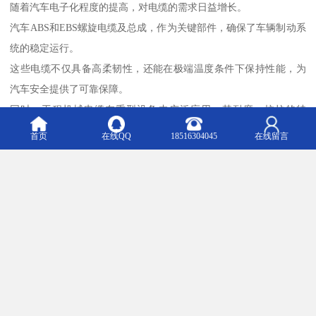
随着汽车电子化程度的提高，对电缆的需求日益增长。
汽车ABS和EBS螺旋电缆及总成，作为关键部件，确保了车辆制动系
统的稳定运行。
这些电缆不仅具备高柔韧性，还能在极端温度条件下保持性能，为
汽车安全提供了可靠保障。
同时，工程机械电缆在重型设备中广泛应用，其耐磨、抗拉的特
性，使其能够在恶劣工况下持久工作。
首页
在线QQ
18516304045
在线留言
除了汽车和工程机械，柔性电缆总成在能源、航空等领域也发挥着
重要作用。
在能源行业中，特种电缆能够适应高温、高压环境，确保电力传输
的安全*。
在航空领域，轻量化和高可靠性是电缆设计的关键要求，柔性电缆
总成通过精密制造，满足了这些严苛标准。