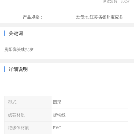
浏览次数：
350
次
产品规格：
发货地:
江苏省扬州宝应县
关键词
贵阳弹簧线批发
详细说明
型式
圆形
线芯材质
裸铜线
绝缘体材质
PVC