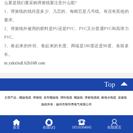
么要是我们要采购弹簧线要注意什么呢?
1、弹簧线的线径是多少、几芯的、每根芯是几号线。有没有其他的
要求。
2、弹簧线外被用的胶料是PU还是PVC、PVC又分普通PVC和高弹力
PVC。
3、卷起来的外径、卷起来的长度、两端是180度还是90度、各留多
长。
m.yzkxlxdl.b2b168.com
Top
主营产品：螺旋电缆 弹簧线 挂车螺旋线 弹性电缆 螺旋线 弹簧电缆线 耐海水电缆 连接线
版权所有：扬州市斯拜秀电气有限公司
首页
在线QQ
18516304045
在线留言