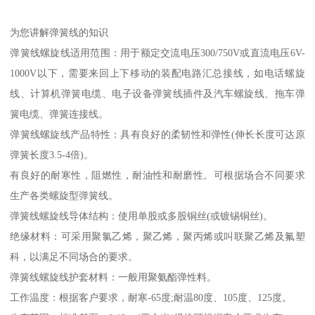
为您讲解弹簧线的知识
弹簧线螺旋线适用范围：用于额定交流电压300/750V或直流电压6V-
1000V以下，需要来回上下移动的装配电路汇总接线，如电话螺旋
线、计算机弹簧电缆、电子设备弹簧线插件及汽车螺旋线、拖车弹
簧电缆、弹簧连接线。
弹簧线螺旋线产品特性：具有良好的柔韧性和弹性(伸长长度可达原
弹簧长度3.5-4倍)。
有良好的耐寒性，阻燃性，耐油性和耐磨性。可根据场合不同要求
生产各类螺旋型弹簧线。
弹簧线螺旋线导体结构：使用单股或多股铜丝(或镀锡铜丝)。
绝缘材料：可采用聚氯乙烯，聚乙烯，聚丙烯或叫联聚乙烯及氟塑
科，以满足不同场合的要求。
弹簧线螺旋线护套材料：一般用聚氨酯弹性料。
工作温度：根据客户要求，耐寒-65度;耐温80度、105度、125度。