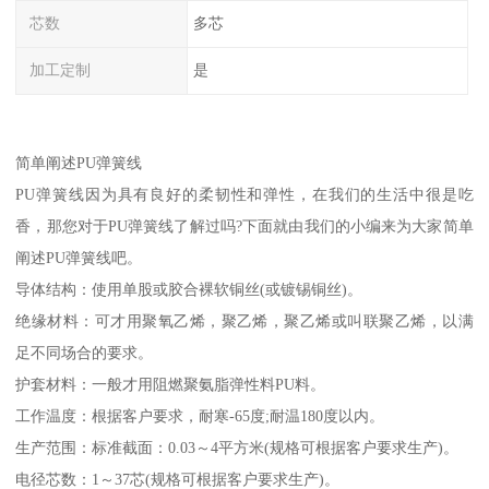
芯数
多芯
加工定制
是
简单阐述PU弹簧线
PU弹簧线因为具有良好的柔韧性和弹性，在我们的生活中很是吃
香，那您对于PU弹簧线了解过吗?下面就由我们的小编来为大家简单
阐述PU弹簧线吧。
导体结构：使用单股或胶合裸软铜丝(或镀锡铜丝)。
绝缘材料：可才用聚氧乙烯，聚乙烯，聚乙烯或叫联聚乙烯，以满
足不同场合的要求。
护套材料：一般才用阻燃聚氨脂弹性料PU料。
工作温度：根据客户要求，耐寒-65度;耐温180度以内。
生产范围：标准截面：0.03～4平方米(规格可根据客户要求生产)。
电径芯数：1～37芯(规格可根据客户要求生产)。