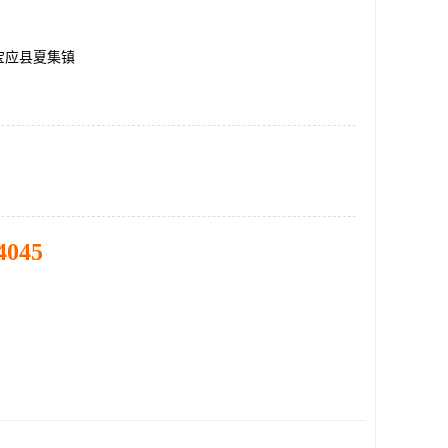
宝应县夏集镇
4045