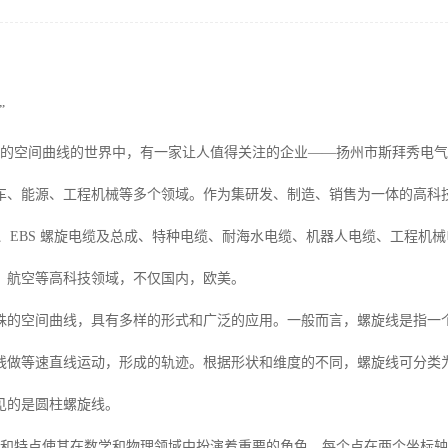
”
特的空间曲线的世界中，有一家让人值得关注的企业——扬州市斯拜秀电
车、能源、工程机械等多个领域。作为集研发、制造、销售为一体的高科
BS、EBS 螺旋电缆及总成、特种电缆、耐海水电缆、机器人电缆、工程
、航空等高科技领域，不仅国内，欧美。
殊的空间曲线，具有多样的形式和广泛的应用。一般而言，螺旋线是指一个
线做等速直线运动，形成的轨迹。根据形状和维度的不同，螺旋线可分类
见的是圆柱螺旋线。
质和特点使其在数学和物理领域中扮演着重要的角色。每个点在两个坐标