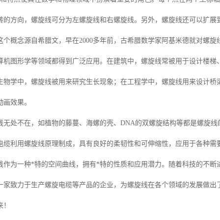
转的方向，螺旋线可分为左螺旋线和右螺旋线。另外，螺旋线还可以扩展
这个概念源自希腊文，早在2000多年前，古希腊数学家阿基米德就对螺
算机图形学等领域都得到广泛应用。在建筑中，螺旋线常被用于设计楼梯
生物学中，螺旋线被用来研究生长现象；在工程学中，螺旋线用来设计桥
动画效果。
线无处不在，如植物的藤蔓、海螺的壳、DNA的双螺旋结构等都是螺旋线
电缆利用螺旋线原理制成，具有良好的柔韧性和可伸缩性，应用于各种需
线作为一种*特的空间曲线，拥有*特的性质和应用潜力。随着科技的不断
一家致力于生产螺旋电缆等产品的企业，为螺旋线在各个领域的发展做出
来！